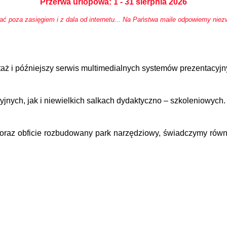
Przerwa urlopowa: 1 - 31 sierpnia 2026
 poza zasięgiem i z dala od internetu... Na Państwa maile odpowiemy niezw
ntaż i późniejszy serwis multimedialnych systemów prezentacyj
jnych, jak i niewielkich salkach dydaktyczno – szkoleniowych.
w oraz obficie rozbudowany park narzędziowy, świadczymy rów