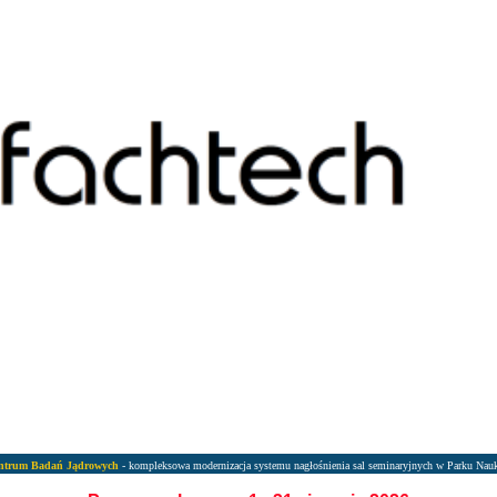
ntrum Badań Jądrowych
- kompleksowa modernizacja systemu nagłośnienia sal seminaryjnych w Parku Na