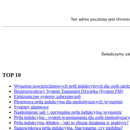
Ten adres pocztowy jest chroni
Świadczymy usł
TOP 10
Wynajem powierzchniowych pętli indukcyjnych dla osób nied
Bezprzewodowy System Transmisji Dźwięku (System FM)
Elektroniczne systemy zabezpieczeń
Plenerowa pętla indukcyjna dla niedosłyszących /wynajem/
Systemy alarmowe
Nagłośnienie sali + opcjonalna pętla indukcyjna /wynajem/
Pętla indukcyjna - system wspomagania dla osób niedosłysząc
Pętla indukcyjna 40mkw - jaki to obszar działania w praktyce?
Stanowiskowa pętla indukcyjna. Stacjonarna, czy mobilna?