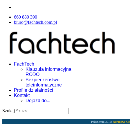
660 880 390
biuro@fachtech.com.pl
FachTech
Klauzula informacyjna
RODO
Bezpieczeństwo
teleinformatyczne
Profile działalności
Kontakt
Dojazd do...
Szukaj
Październik 2019:
Narodowe Ce