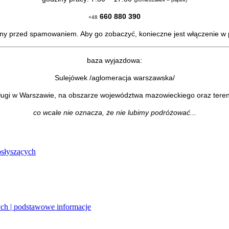
660 880 390
+48
ony przed spamowaniem. Aby go zobaczyć, konieczne jest włączenie w p
baza wyjazdowa:
Sulejówek /aglomeracja warszawska/
ugi w Warszawie, na obszarze województwa mazowieckiego oraz tere
co wcale nie oznacza, że nie lubimy podróżować...
osłyszących
ych | podstawowe informacje