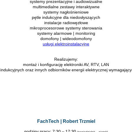
systemy prezentacyjne i audiowizualne
multimedialne zestawy interaktywne
systemy nagłośnieniowe
pętle indukcyjne dla niedosłyszących
instalacje radiowęzłowe
mikroprocesorowe systemy sterowania
systemy alarmowe | monitoring
domofony | wideodomofony
usługi elektroinstalacyjne
Realizujemy:
montaż i konfigurację elektroniki AV, RTV, LAN
t indukcyjnych
oraz innych odbiorników energii elektrycznej
wymagających
FachTech | Robert Trzmiel
godziny pracy: 7:30 – 17:30
(poniedziałek – piątek)